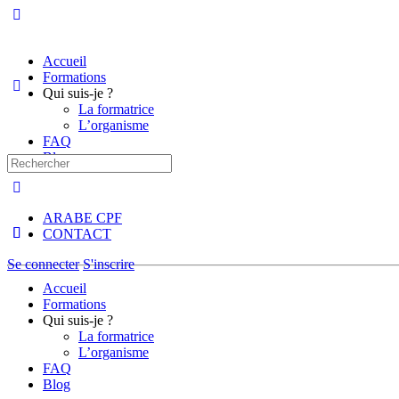
Accueil
Formations
Qui suis-je ?
La formatrice
L’organisme
FAQ
Blog
Recherche
pour:
ARABE CPF
CONTACT
Se connecter
S'inscrire
Accueil
Formations
Qui suis-je ?
La formatrice
L’organisme
FAQ
Blog