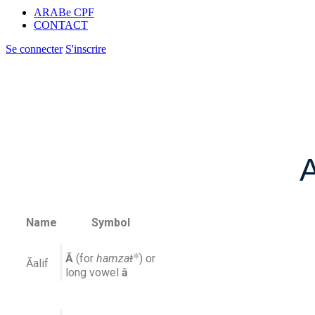
ARABe CPF
CONTACT
Se connecter
S'inscrire
A
Name
Symbol
*
Ā
(for
hamzaŧ
) or
Āalif
long vowel
ā