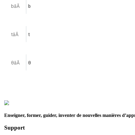
bāĀ
b
tāĀ
t
θāĀ
θ
Enseigner, former, guider, inventer de nouvelles manières d’app
Support