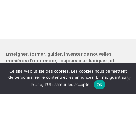
Enseigner, former, guider, inventer de nouvelles
manières d’apprendre, toujours plus ludiques, et
transmettre ma passion de la langue arabe… voici ce
Ce site web utilise des cookies. Les cookies nous permettent
qui m’anime au quotidien !
de personnaliser le contenu et les annonces. En naviguant sur
le site, L’Utilisateur les accepte.
Support
OK
Nous contacter
CGV
CGU
/
Mentions lègales
Politique de confidentialité