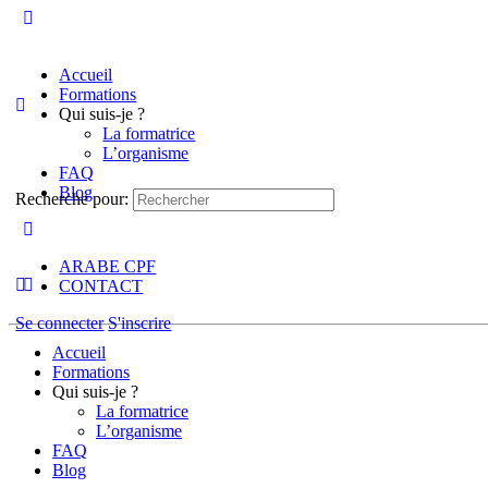
Accueil
Formations
Qui suis-je ?
La formatrice
L’organisme
FAQ
Blog
Recherche pour:
ARABE CPF
CONTACT
Se connecter
S'inscrire
Accueil
Formations
Qui suis-je ?
La formatrice
L’organisme
FAQ
Blog