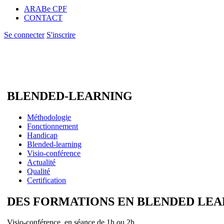
ARABe CPF
CONTACT
Se connecter
S'inscrire
BLENDED-LEARNING
Méthodologie
Fonctionnement
Handicap
Blended-learning
Visio-conférence
Actualité
Qualité
Certification
DES FORMATIONS EN BLENDED LE
Visio-conférence, en séance de 1h ou 2h.