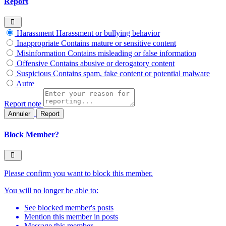
Report
Harassment
Harassment or bullying behavior
Inappropriate
Contains mature or sensitive content
Misinformation
Contains misleading or false information
Offensive
Contains abusive or derogatory content
Suspicious
Contains spam, fake content or potential malware
Autre
Report note
Report
Block Member?
Please confirm you want to block this member.
You will no longer be able to:
See blocked member's posts
Mention this member in posts
Message this member