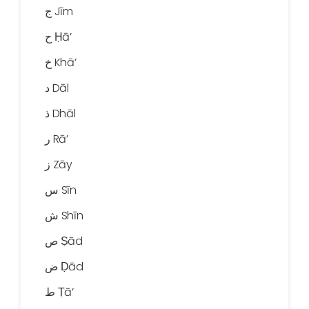
ج Jīm
ح Ḥā’
خ Khā’
د Dāl
ذ Dhāl
ر Rā’
ز Zāy
س Sīn
ش Shīn
ص Ṣād
ض Ḍād
ط Ṭā’