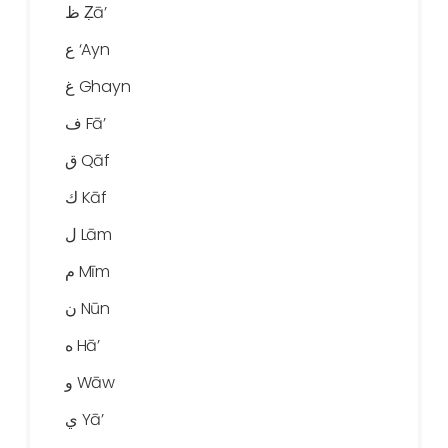
ظ Ẓā’
ع ‘Ayn
غ Ghayn
ف Fā’
ق Qāf
ك Kāf
ل Lām
م Mīm
ن Nūn
ه Hā’
و Wāw
ي Yā’